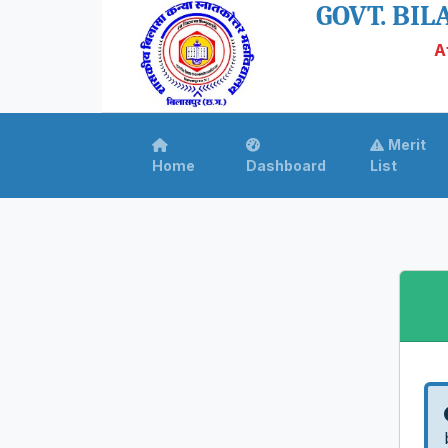
GOVT. BILA
A
Merit
Home
Dashboard
List