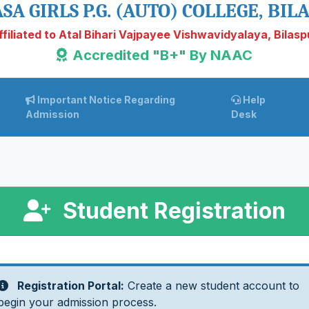
SA GIRLS P.G. (AUTO) COLLEGE, BIL
ffiliated to Atal Bihari Vajpayee Vishwavidyalaya, Bilasp
Accredited "B+" By NAAC
Important Notice Regarding
Help
Admission
Desk
Student Registration
Registration Portal:
Create a new student account to
begin your admission process.