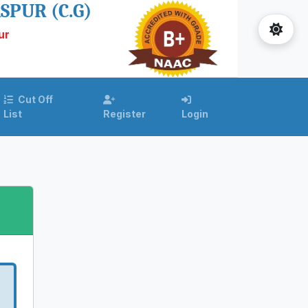
ASPUR (C.G)
ur
Cut Off
List
Register
Login