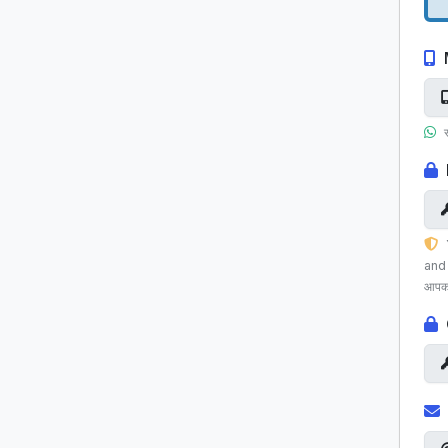
and
आपका 